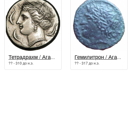
Тетрадрахм / Агафокл
Гемилитрон / Агафокл
?? - 310 до н.э.
?? - 317 до н.э.