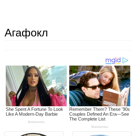
Агафокл