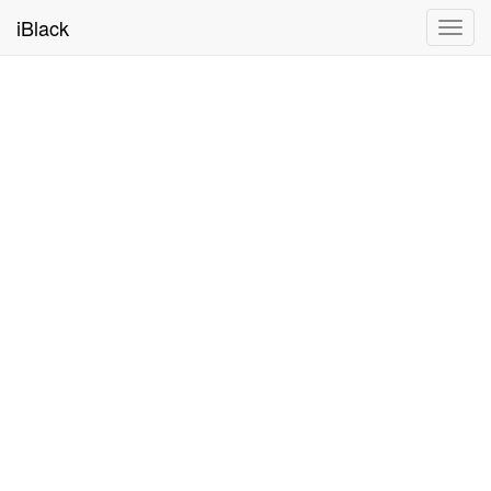
iBlack
Toggl
navig