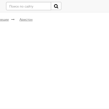
реции
Аристон