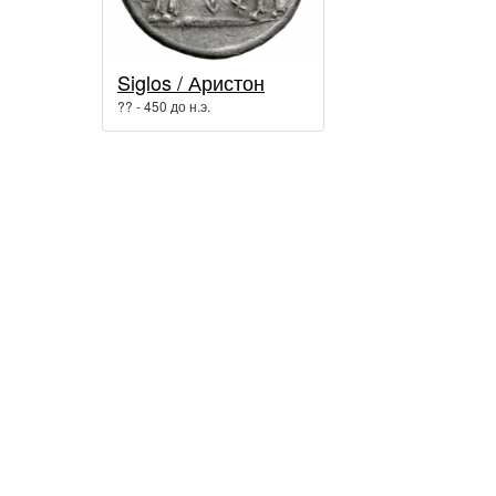
Siglos / Аристон
?? - 450 до н.э.