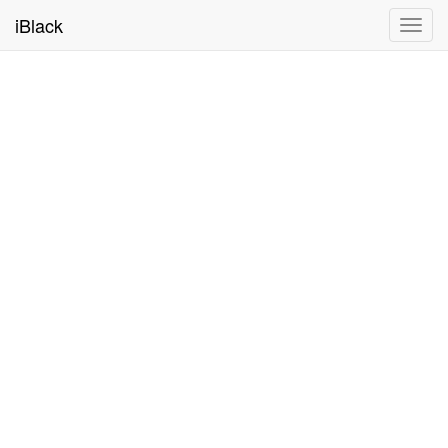
iBlack
Toggl
navig