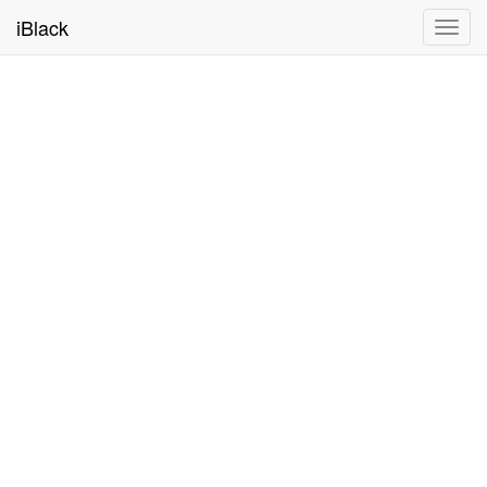
iBlack
Toggl
navig