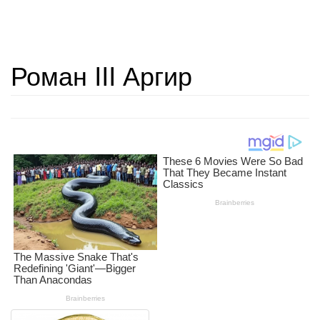
Роман III Аргир