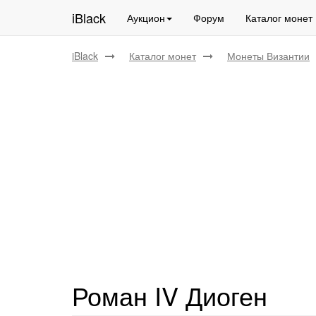
iBlack
Аукцион
Форум
Каталог монет
iBlack
Каталог монет
Монеты Византии
Роман IV Диоген