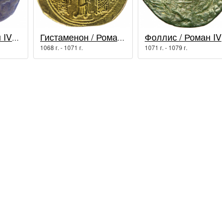
Фоллис / Роман IV Диоген
Гистаменон / Роман IV Диоген
Фо
1068 г. - 1071 г.
1071 г. - 1079 г.