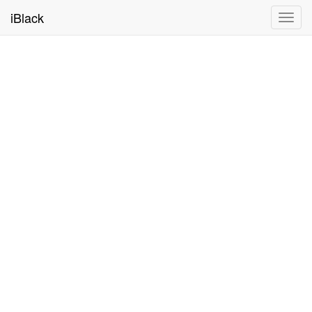
iBlack
Toggl
navig