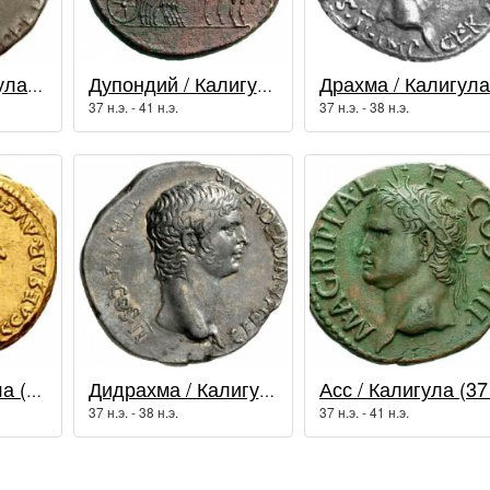
Драхма / Калигула (37 - 41 гг.)
Дупондий / Калигула (37 - 41 гг.)
37 н.э. - 41 н.э.
37 н.э. - 38 н.э.
Аурей / Калигула (37 - 41 гг.)
Дидрахма / Калигула (37 - 41 гг.)
37 н.э. - 38 н.э.
37 н.э. - 41 н.э.