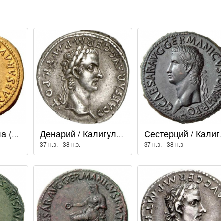
Аурей / Калигула (37 - 41 гг.)
Денарий / Калигула (37 - 41 гг.)
Сестерц
37 н.э. - 38 н.э.
37 н.э. - 38 н.э.