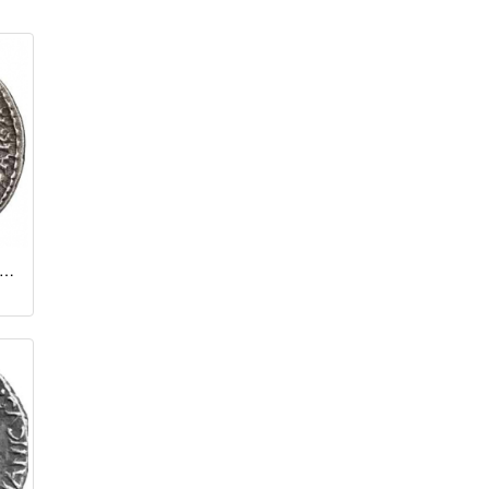
нарий / Калигула (37 - 41 гг.)