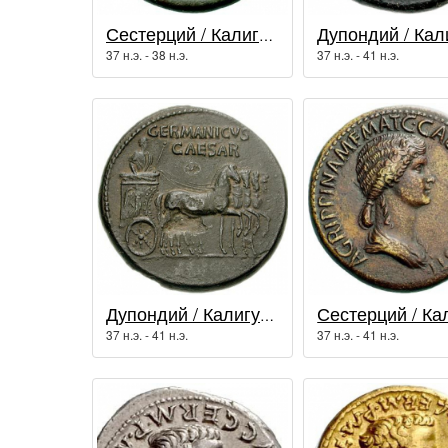
Сестерций / Калигула (37 - 41 гг.)
37 н.э. - 38 н.э.
37 н.э. - 41 н.э.
Дупондий / Калигула (37 - 41 гг.)
37 н.э. - 41 н.э.
37 н.э. - 41 н.э.