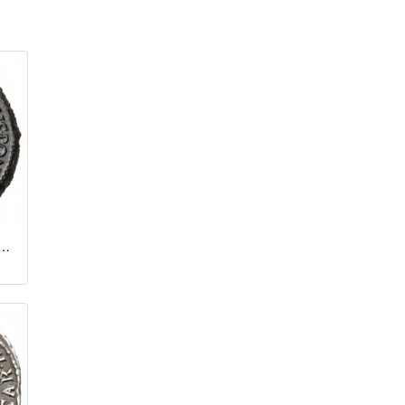
ий / Калигула (37 - 41 гг.)