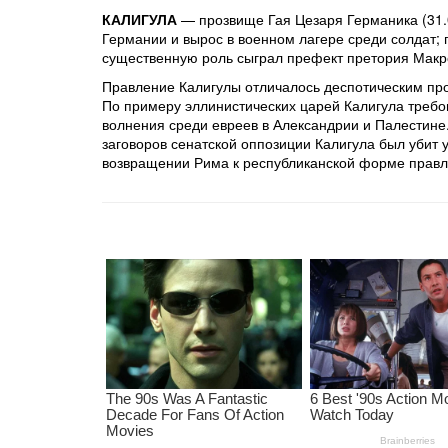
КАЛИГУЛА
— прозвище Гая Цезаря Германика (31.08
Германии и вырос в военном лагере среди солдат; 
существенную роль сыграл префект претория Макр
Правление Калигулы отличалось деспотическим про
По примеру эллинистических царей Калигула требова
волнения среди евреев в Александрии и Палестине.
заговоров сенатской оппозиции Калигула был убит у
возвращении Рима к республиканской форме правл