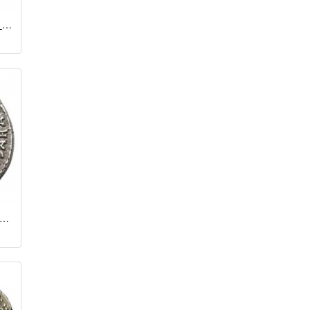
Асс / Калигула (37 - 41 гг.)
нарий / Калигула (37 - 41 гг.)