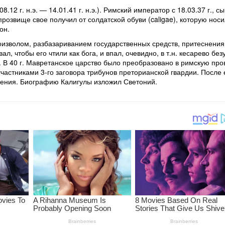
.12 г. н.э. — 14.01.41 г. н.э.). Римский император с 18.03.37 г.,
прозвище свое получил от солдатской обуви (caligae), которую нос
он.
изволом, разбазариванием государственных средств, притеснения
л, чтобы его чтили как бога, и впал, очевидно, в т.н. кесарево б
 В 40 г. Мавретанское царство было преобразовано в римскую про
частниками 3-го заговора трибунов преторианской гвардии. После 
ения. Биографию Калигулы изложил Светоний.