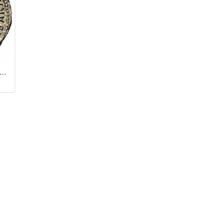
нарий / Калигула (37 - 41 гг.)