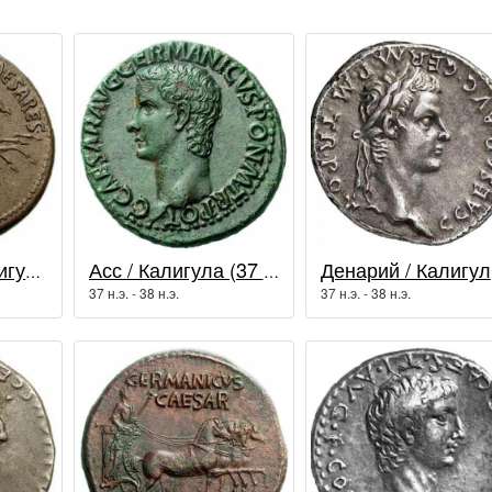
Дупондий / Калигула (37 - 41 гг.)
Асс / Калигула (37 - 41 гг.)
Де
37 н.э. - 38 н.э.
37 н.э. - 38 н.э.