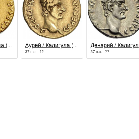
Аурей / Калигула (37 - 41 гг.)
Аурей / Калигула (37 - 41 гг.)
Де
37 н.э. - ??
37 н.э. - ??