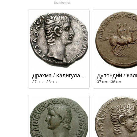
Драхма / Калигула (37 - 41 гг.)
37 н.э. - 38 н.э.
37 н.э. - 38 н.э.