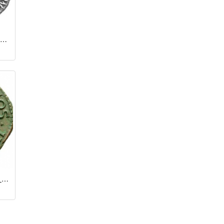
Драхма / Калигула (37 - 41 гг.)
Асс / Калигула (37 - 41 гг.)