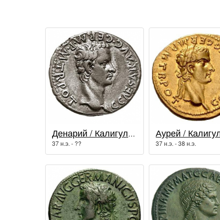
Денарий / Калигула (37 - 41 гг.)
37 н.э. - ??
37 н.э. - 38 н.э.