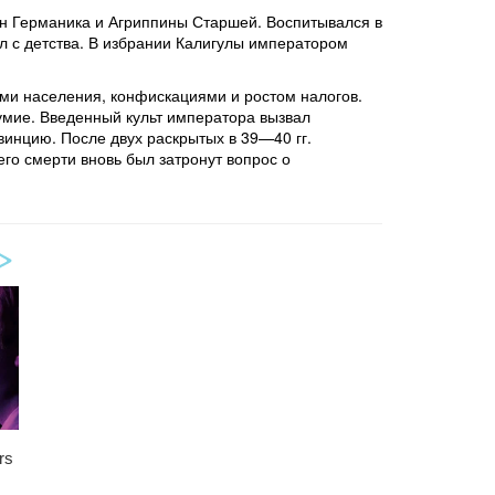
 сын Германика и Агриппины Старшей. Воспитывался в
ил с детства. В избрании Калигулы императором
ми населения, конфискациями и ростом налогов.
езумие. Введенный культ императора вызвал
винцию. После двух раскрытых в 39—40 гг.
его смерти вновь был затронут вопрос о