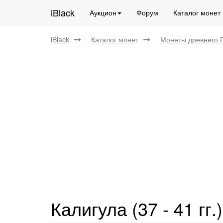
iBlack
Аукцион
Форум
Каталог монет
iBlack
Каталог монет
Монеты древнего 
Калигула (37 - 41 гг.)