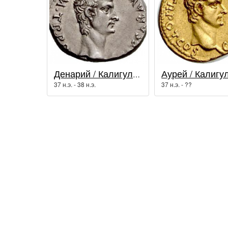
Денарий / Калигула (37 - 41 гг.)
37 н.э. - 38 н.э.
37 н.э. - ??