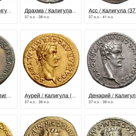
Дупондий / Калигула (37 - 41 гг.)
Драхма / Калигула (37 - 41 гг.)
37 н.э. - 38 н.э.
37 н.э. - 41 н.э.
Сестерций / Калигула (37 - 41 гг.)
Аурей / Калигула (37 - 41 гг.)
Де
37 н.э. - 38 н.э.
37 н.э. - 38 н.э.