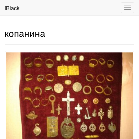
iBlack
Toggl
navig
копанина