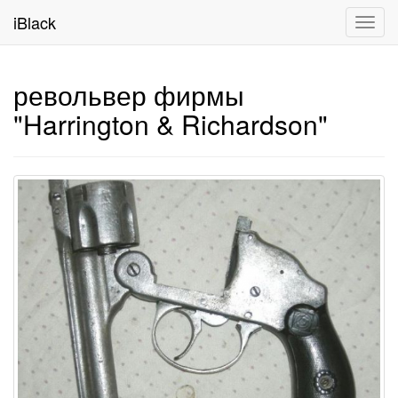
iBlack
Toggl
navig
револьвер фирмы
"Harrington & Richardson"