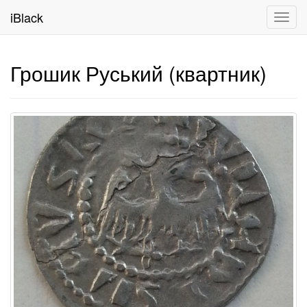
iBlack
Toggl
navig
Грошик Руський (квартник)