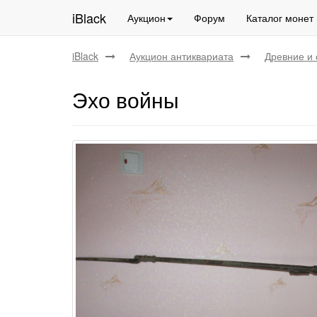
iBlack
Аукцион
Форум
Каталог монет
iBlack
Аукцион антиквариата
Древние и 
Эхо войны