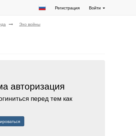
Регистрация
Войти
уда
Эхо войны
а авторизация
огиниться перед тем как
рироваться