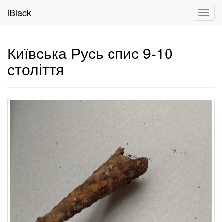
iBlack
Toggl
navig
Київська Русь спис 9-10
століття