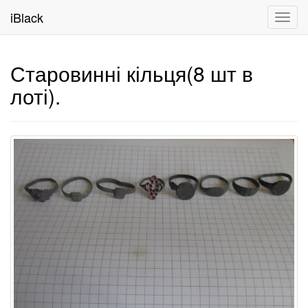
iBlack
Toggl
navig
Старовинні кільця(8 шт в
лоті).