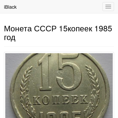
iBlack
Toggl
navig
Монета СССР 15копеек 1985
год