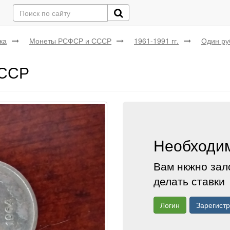
ка
Монеты РСФСР и СССР
1961-1991 гг.
Один ру
СССР
Необходим
Вам нкжно зал
делать ставки
Логин
Зарегист