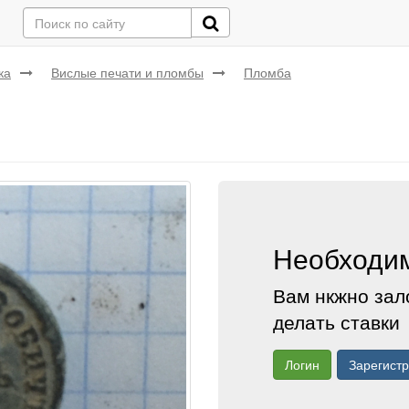
ка
Вислые печати и пломбы
Пломба
Необходим
Вам нкжно зал
делать ставки
Логин
Зарегист