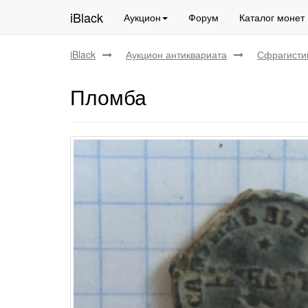
iBlack
Аукцион
Форум
Каталог монет
iBlack
Аукцион антиквариата
Сфрагисти
Пломба