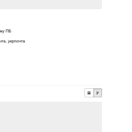
чку ПБ
чта, укрпочта