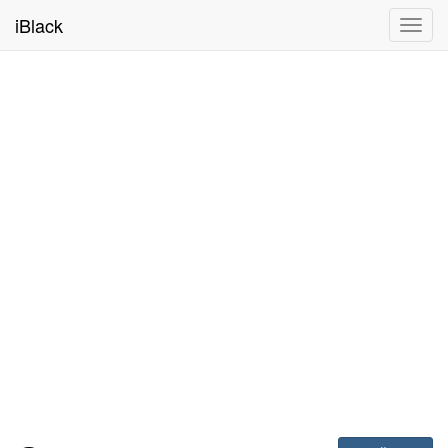
iBlack
Toggl
navig