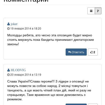
joker
19 января 2014 в 18:20
Молодцы ребята, ато чесно эта опозиция будет мирно
стоять мерзнуть пока бандиты принимают диктаторские
законы!
Ответить
2
HLODVIG
20 января 2014 в 13:19
Слава Україні!!Слава героям!!! 3 лідери з опозиції не
можуть повести за собою народ. 2 місяці товчуться і
танцюють, а ще мають чіткий план дій, який ні разу не
спрацьовує. Таке враження що вони домовились з
режимом.