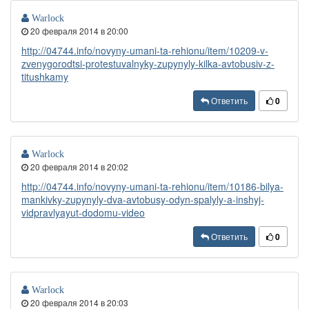
Warlock
20 февраля 2014 в 20:00
http://04744.info/novyny-umani-ta-rehionu/item/10209-v-
zvenygorodtsi-protestuvalnyky-zupynyly-kilka-avtobusiv-z-
titushkamy
Ответить
0
Warlock
20 февраля 2014 в 20:02
http://04744.info/novyny-umani-ta-rehionu/item/10186-bilya-
mankivky-zupynyly-dva-avtobusy-odyn-spalyly-a-inshyj-
vidpravlyayut-dodomu-video
Ответить
0
Warlock
20 февраля 2014 в 20:03