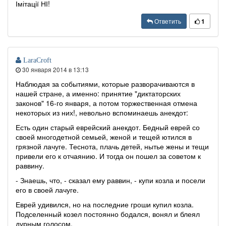
Імітації НІ!
Ответить
1
LaraCroft
30 января 2014 в 13:13
Наблюдая за событиями, которые разворачиваются в
нашей стране, а именно: принятие "диктаторских
законов" 16-го января, а потом торжественная отмена
некоторых из них!, невольно вспоминаешь анекдот:
Есть один старый еврейский анекдот. Бедный еврей со
своей многодетной семьей, женой и тещей ютился в
грязной лачуге. Теснота, плачь детей, нытье жены и тещи
привели его к отчаянию. И тогда он пошел за советом к
раввину.
- Знаешь, что, - сказал ему раввин, - купи козла и посели
его в своей лачуге.
Еврей удивился, но на последние гроши купил козла.
Подселенный козел постоянно бодался, вонял и блеял
дурным голосом.