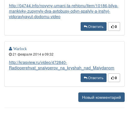
http://04744.info/novyny-umani-ta-rehionu/item/10186-bilya-
mankivky-zupynyly-dva-avtobusy-odyn-spalyly-a-inshyj-
vidpravlyayut-dodomu-video
Ответить
0
Warlock
21 февраля 2014 в 09:32
http://krasview.ru/video/472840-
Radioperehvat_snaiyperov_na_kryshah_nad_Maiydanom
Ответить
0
Новый комментарий