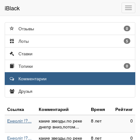
iBlack
Toggl
navig
Отзывы
0
Лоты
5
Ставки
Топики
0
Комментарии
Друзья
Ссылка
Комментарий
Время
Рейтинг
Енеоліт !?...
какие звезды.по реке
8 лет
0
днепр вниз,потом...
Енеоліт !?...
какие звезды.по реке
8 лет
0