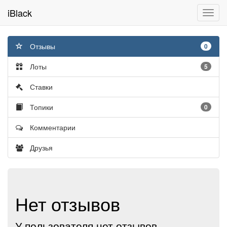
iBlack
Toggl
navig
Отзывы
0
Лоты
5
Ставки
Топики
0
Комментарии
Друзья
Нет отзывов
У пользователя нет отзывов