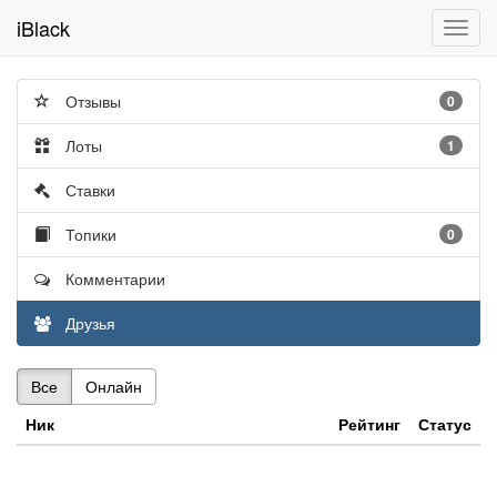
iBlack
Toggl
navig
Отзывы
0
Лоты
1
Ставки
Топики
0
Комментарии
Друзья
Все
Онлайн
Ник
Рейтинг
Статус