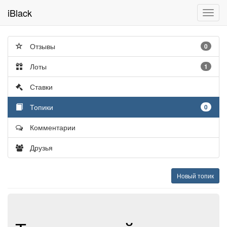
iBlack
Toggl
navig
Отзывы
0
Лоты
1
Ставки
Топики
0
Комментарии
Друзья
Новый топик