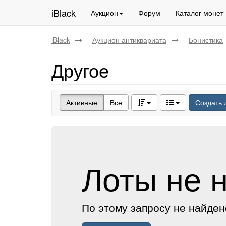
iBlack
Аукцион
Форум
Каталог монет
iBlack
Аукцион антиквариата
Бонистика
Другое
Активные
Все
Создать 
Лоты не 
По этому запросу не найден