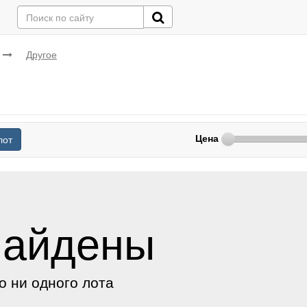
Другое
Цена
лот
найдены
о ни одного лота