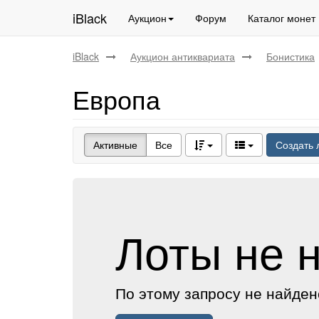
iBlack
Аукцион
Форум
Каталог монет
iBlack
Аукцион антиквариата
Бонистика
Европа
Активные
Все
Создать 
Лоты не 
По этому запросу не найден