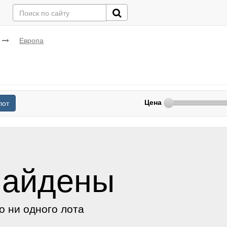
Европа
Цена
лот
найдены
о ни одного лота