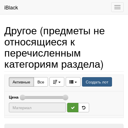
iBlack
Toggl
navig
Другое (предметы не
относящиеся к
перечисленным
категориям раздела)
Активные
Все
Создать лот
Цена