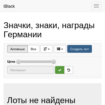
iBlack
Toggl
navig
Значки, знаки, награды
Германии
Активные
Все
Создать лот
Цена
Лоты не найдены