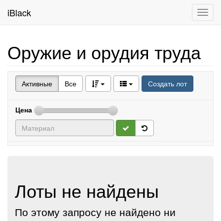
iBlack
Toggl
navig
Оружие и орудия труда
Активные
Все
Создать лот
Цена
Лоты не найдены
По этому запросу не найдено ни