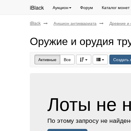
iBlack
Аукцион
Форум
Каталог монет
iBlack
Аукцион антиквариата
Древние и 
Оружие и орудия тр
Активные
Все
Создать 
Лоты не 
По этому запросу не найден