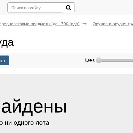
средневековые предметы (до 1700 года)
Оружие и орудия тр
уда
Цена
лот
найдены
о ни одного лота