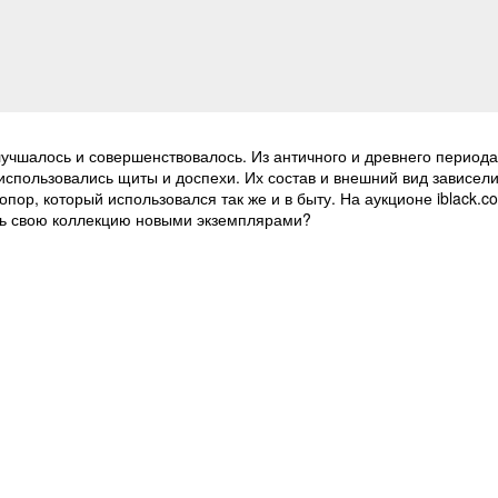
лучшалось и совершенствовалось. Из античного и древнего период
спользовались щиты и доспехи. Их состав и внешний вид зависели
ор, который использовался так же и в быту. На аукционе iblack.c
ить свою коллекцию новыми экземплярами?