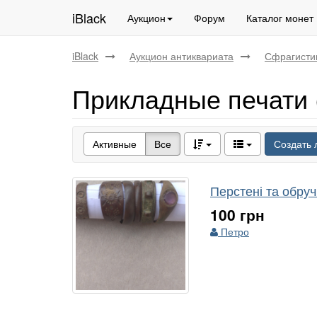
iBlack
Аукцион
Форум
Каталог монет
iBlack
Аукцион антиквариата
Сфрагисти
Прикладные печати (
Активные
Все
Создать 
Перстені та обруч
100 грн
Петро