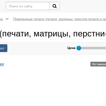
ка
Прикладные печати (печати, матрицы, перстни-печати и др
печати, матрицы, перстни-
Цена
лот
ки
Лот закры