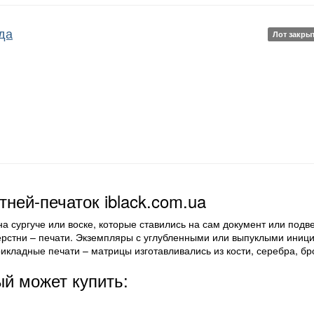
ода
Лот закры
тней-печаток iblack.com.ua
а сургуче или воске, которые ставились на сам документ или подв
ерстни – печати. Экземпляры с углубленными или выпуклыми ини
икладные печати – матрицы изготавливались из кости, серебра, бр
ый может купить: