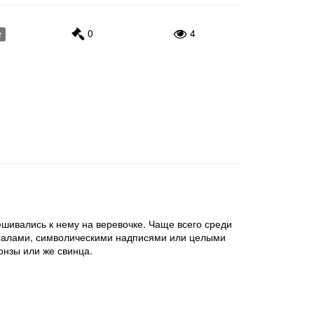
0
4
т
ешивались к нему на веревочке. Чаще всего среди
циалами, символическими надписями или целыми
онзы или же свинца.