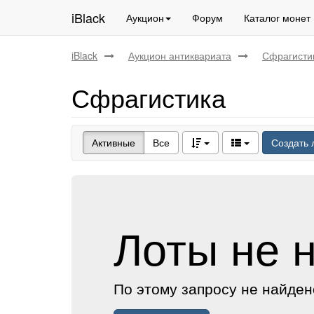
iBlack
Аукцион
Форум
Каталог монет
iBlack
Аукцион антиквариата
Сфрагисти
Сфрагистика
Активные
Все
Создать 
Лоты не 
По этому запросу не найден