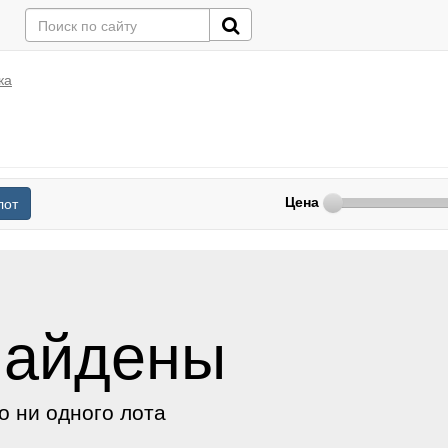
ка
Цена
лот
найдены
о ни одного лота