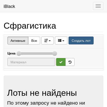
iBlack
Toggl
navig
Сфрагистика
Активные
Все
Создать лот
Цена
Лоты не найдены
По этому запросу не найдено ни