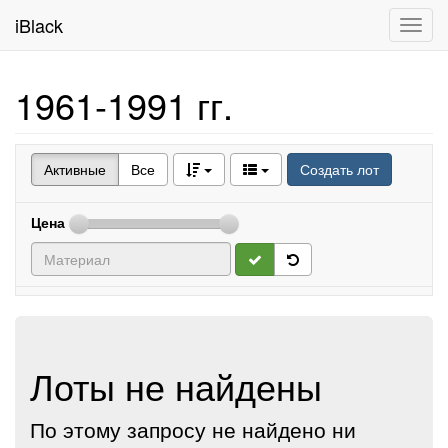
iBlack
Toggl
navig
1961-1991 гг.
Активные
Все
Создать лот
Цена
Лоты не найдены
По этому запросу не найдено ни