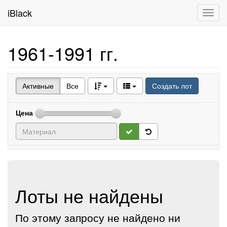
iBlack
Toggl
navig
1961-1991 гг.
Активные
Все
Создать лот
Цена
Лоты не найдены
По этому запросу не найдено ни