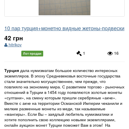
10 пар турция+монетно видные жетоны-подвески
42 грн
hitrikov
1
16
Лот продан
Турция
дала нумизматам большое количество интересных
экземпляров. В эпоху Средневековья восточные государства
стали значительно могущественнее, чем прежде, что
повлияло на экономику мира. С развитием торгово - рыночных
отношений в Турции в 1454 году появляются золотые монеты
«султани», на смену которым пришли серебряные «акче».
Вместе с акче на территории Османской Империи чеканили и
мелкие разменные монеты из меди, так называемые
«мангиры». Если Вы – заядлый любитель нумизматики и
хотите пополнить свою коллекцию новыми экземплярами,
онлайн аукцион монет Турции поможет Вам в этом! На