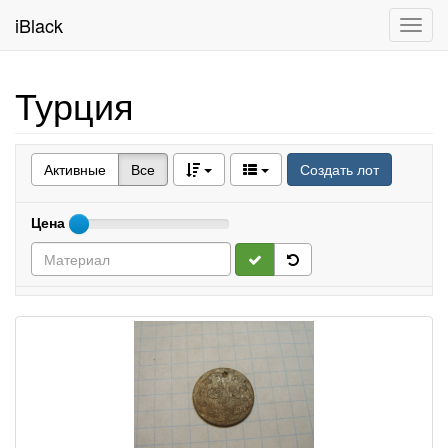
iBlack
Toggl
navig
Турция
Активные
Все
Создать лот
Цена