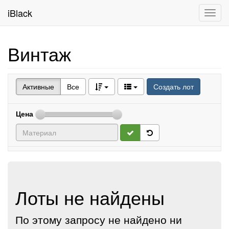
iBlack
Toggl
navig
Винтаж
Активные
Все
Создать лот
Цена
Лоты не найдены
По этому запросу не найдено ни