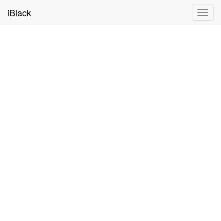
iBlack
Toggl
navig