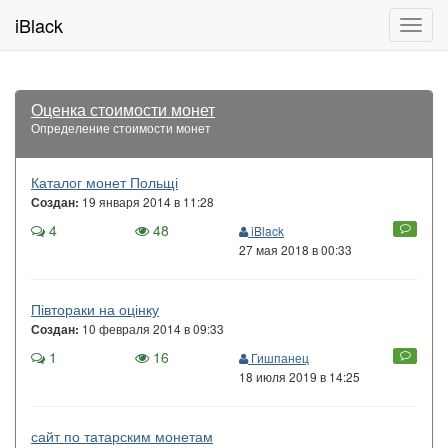
iBlack
Toggl
navig
Оценка стоимости монет
Определение стоимости монет
Каталог монет Польщі
19 января 2014 в 11:28
Создан:
4
48
iBlack
27 мая 2018 в 00:33
Півтораки на оцінку
10 февраля 2014 в 09:33
Создан:
1
16
Гишпанец
18 июля 2019 в 14:25
сайт по татарским монетам