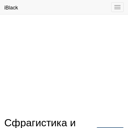
iBlack
Toggl
navig
Сфрагистика и