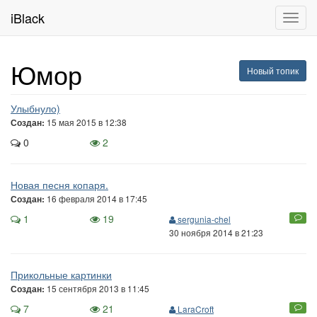
iBlack
Toggl
navig
Юмор
Новый топик
Улыбнуло)
15 мая 2015 в 12:38
Создан:
0
2
Новая песня копаря.
16 февраля 2014 в 17:45
Создан:
1
19
sergunia-chel
30 ноября 2014 в 21:23
Прикольные картинки
15 сентября 2013 в 11:45
Создан:
7
21
LaraCroft