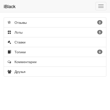
iBlack
Toggl
navig
Отзывы
0
Лоты
5
Ставки
Топики
0
Комментарии
Друзья