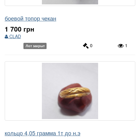
боевой топор чекан
1 700 грн
CLAD
0
1
Лот закрыт
кольцо 4,05 грамма 1т до н.э