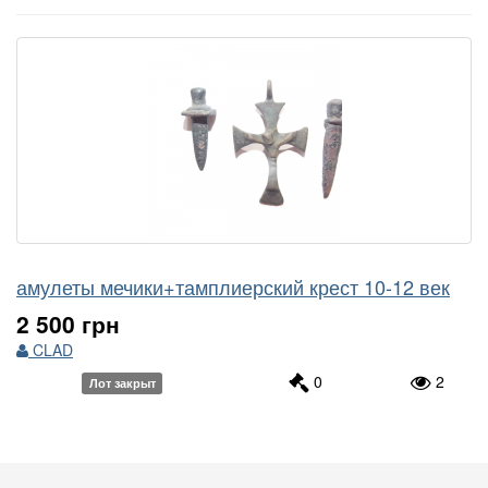
амулеты мечики+тамплиерский крест 10-12 век
2 500 грн
CLAD
0
2
Лот закрыт