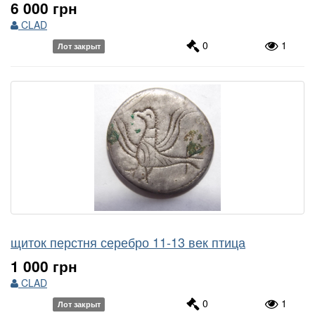
6 000 грн
CLAD
0
1
Лот закрыт
щиток перстня серебро 11-13 век птица
1 000 грн
CLAD
0
1
Лот закрыт