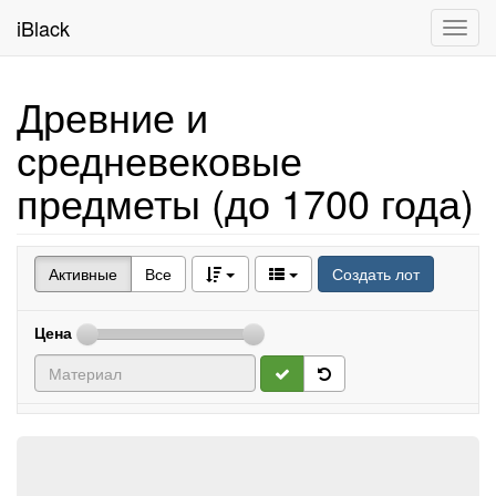
iBlack
Toggl
navig
Древние и
средневековые
предметы (до 1700 года)
Активные
Все
Создать лот
Цена