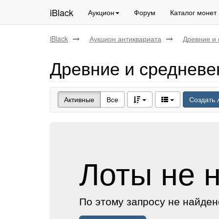
iBlack
Аукцион
Форум
Каталог монет
iBlack
Аукцион антиквариата
Древние и 
Древние и средневе
Активные
Все
Создать 
Лоты не 
По этому запросу не найден