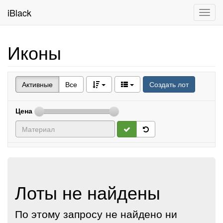
iBlack
Toggl
navig
Иконы
Активные
Все
Создать лот
Цена
Лоты не найдены
По этому запросу не найдено ни