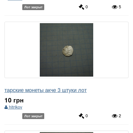
0
5
Лот закрыт
тарские монеты акче 3 штуки лот
10 грн
hitrikov
0
2
Лот закрыт