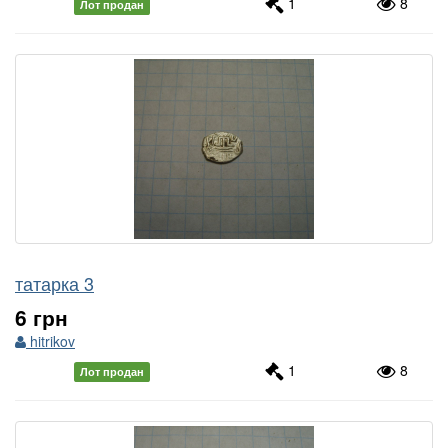
1
8
Лот продан
татарка 3
6 грн
hitrikov
1
8
Лот продан