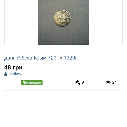
данг Узбека Крым 720г.х 1320г.г
48 грн
hitrikov
9
24
Лот продан