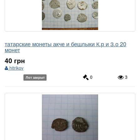
татарские монеты акче и бешлыки К.р и З.о 20
монет
40 грн
hitrikov
0
3
Лот закрыт