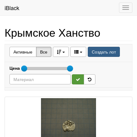
iBlack
Toggl
navig
Крымское Ханство
Активные
Все
Создать лот
Цена