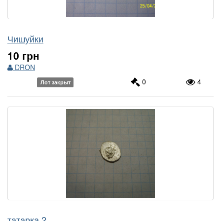
Чишуйки
10 грн
DRON
0
4
Лот закрыт
татарка 2