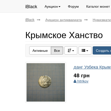
iBlack
Аукцион
Форум
Каталог монет
iBlack
Аукцион антиквариата
Нумизмати
Крымское Ханство
Активные
Все
Создать 
данг Узбека Крым 
48 грн
hitrikov