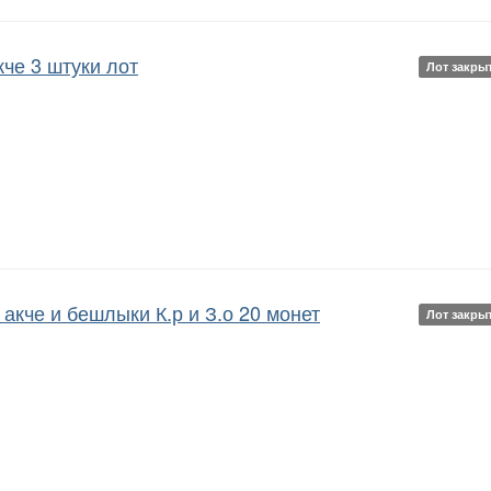
кче 3 штуки лот
Лот закры
акче и бешлыки К.р и З.о 20 монет
Лот закры