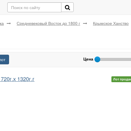
ка
Средневековый Восток до 1800 г
Крымское Ханство
Цена
лот
720г.х 1320г.г
Лот прода