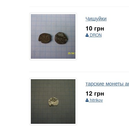
Чишуйки
10 грн
DRON
тарские монеты а
12 грн
hitrikov