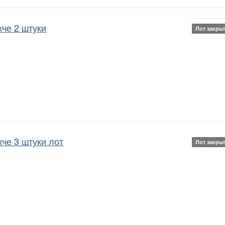
кче 2 штуки
Лот закры
кче 3 штуки лот
Лот закры