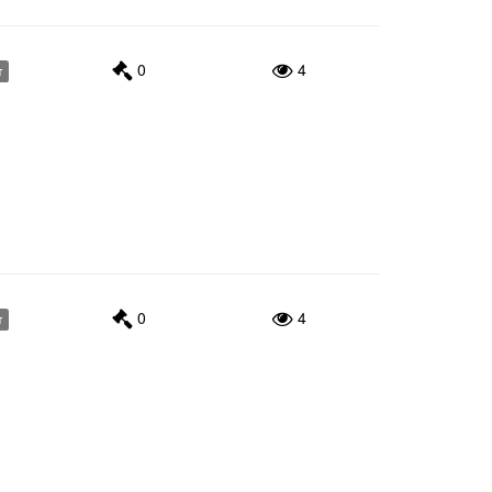
0
4
т
0
4
т