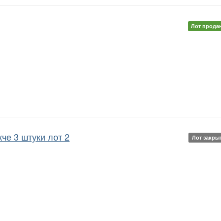
Лот прода
че 3 штуки лот 2
Лот закры