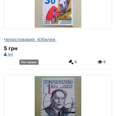
Чехословакия. Юбилеи.
5 грн
terl
0
0
Лот закрыт