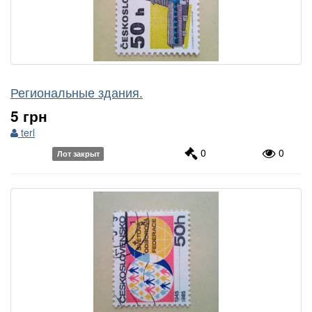
Региональные здания.
5 грн
terl
0
0
Лот закрыт