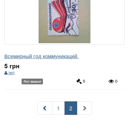
Всемирный год коммуникаций.
5 грн
terl
0
0
Лот закрыт
(текущий
1
2
)