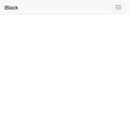
iBlack
Toggl
navig