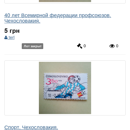
40 лет Всемирной федерации профсоюзов.
Чехословакия.
5 грн
terl
0
0
Лот закрыт
Спорт. Чехословакия.