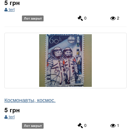
5 грн
terl
0
2
Лот закрыт
Космонавты, космос.
5 грн
terl
0
1
Лот закрыт