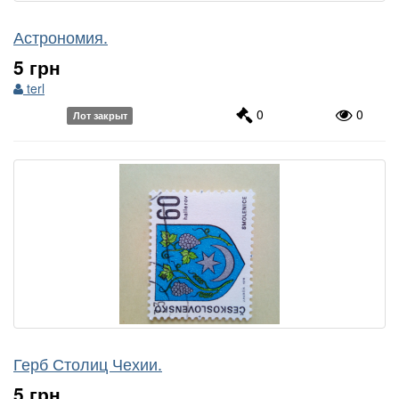
Астрономия.
5 грн
terl
0
0
Лот закрыт
Герб Столиц Чехии.
5 грн