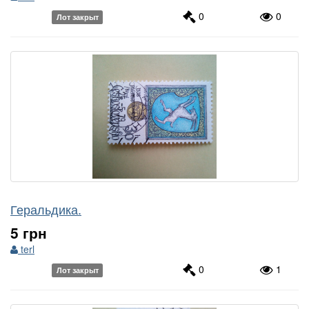
0
0
Лот закрыт
Геральдика.
5 грн
terl
0
1
Лот закрыт