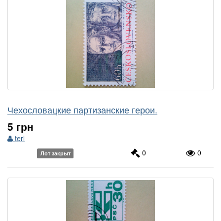
Чехословацкие партизанские герои.
5 грн
terl
0
0
Лот закрыт