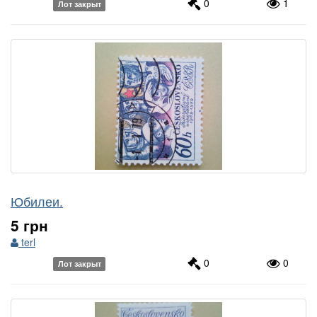
0
1
Лот закрыт
Юбилеи.
5 грн
terl
0
0
Лот закрыт