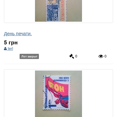
День печати.
5 грн
terl
0
0
Лот закрыт