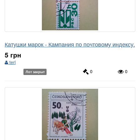
Катушки марок - Кампания по почтовому индексу.
5 грн
terl
0
0
Лот закрыт