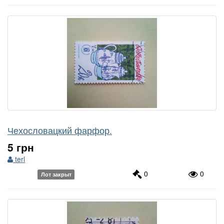
Чехословацкий фарфор.
5 грн
terl
0
0
Лот закрыт