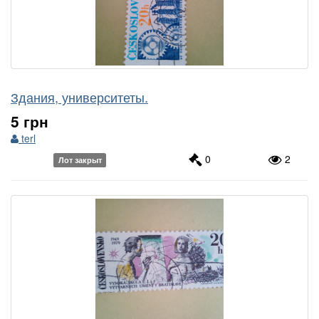
Здания, университеты.
5 грн
terl
0
2
Лот закрыт