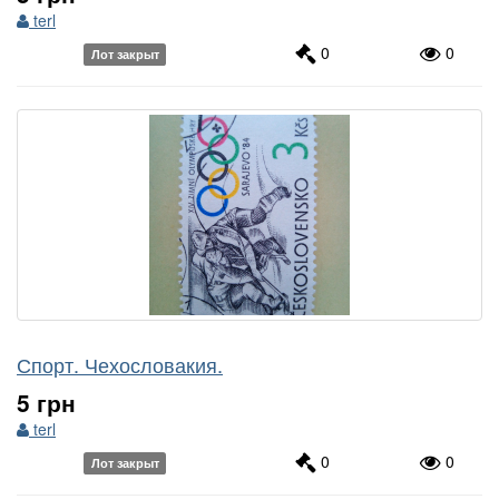
terl
0
0
Лот закрыт
Спорт. Чехословакия.
5 грн
terl
0
0
Лот закрыт