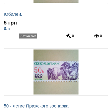
Юбилеи.
5 грн
terl
0
0
Лот закрыт
50 - летие Пражского зоопарка