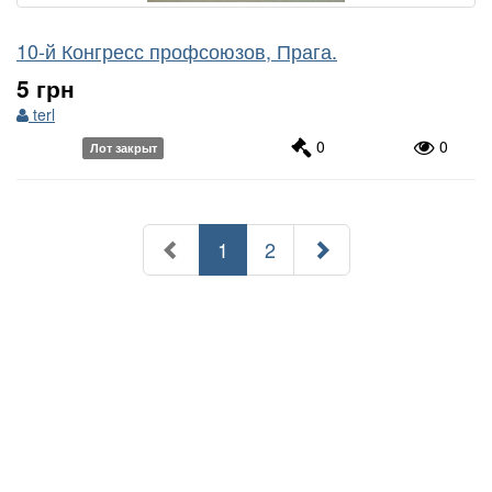
10-й Конгресс профсоюзов, Прага.
5 грн
terl
0
0
Лот закрыт
(текущий
1
2
)