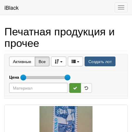
iBlack
Toggl
navig
Печатная продукция и
прочее
Активные
Все
Создать лот
Цена