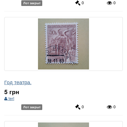
0
0
Лот закрыт
Год театра.
5 грн
terl
0
0
Лот закрыт