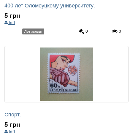
400 лет Оломоуцкому университету.
5 грн
terl
0
0
Лот закрыт
Спорт.
5 грн
terl