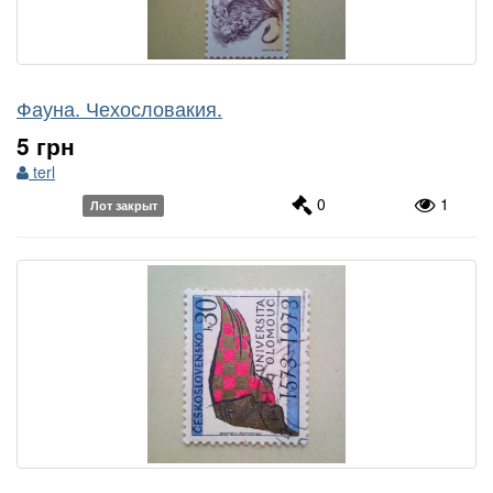
Фауна. Чехословакия.
5 грн
terl
0
1
Лот закрыт