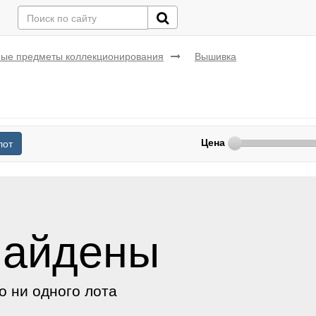
ые предметы коллекционирования
Вышивка
Цена
лот
найдены
о ни одного лота