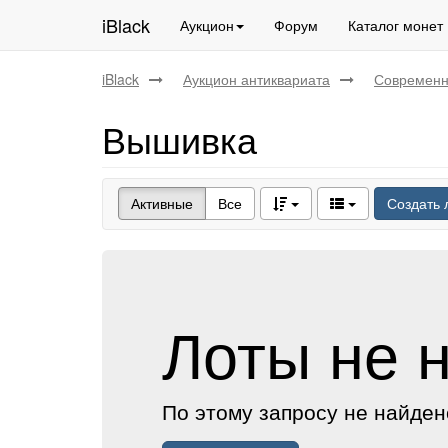
iBlack
Аукцион
Форум
Каталог монет
iBlack
Аукцион антиквариата
Современн
Вышивка
Активные
Все
Создать 
Лоты не 
По этому запросу не найден