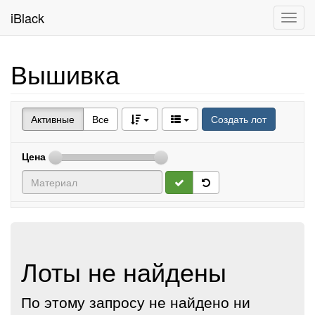
iBlack
Toggl
navig
Вышивка
Активные
Все
Создать лот
Цена
Лоты не найдены
По этому запросу не найдено ни