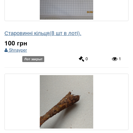
Старовинні кільця(8 шт в лоті).
100 грн
Shnayper
0
1
Лот закрыт