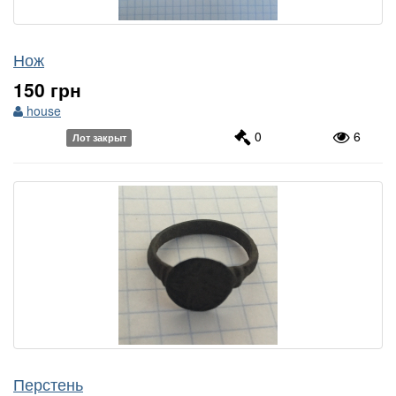
Нож
150 грн
house
0
6
Лот закрыт
Перстень