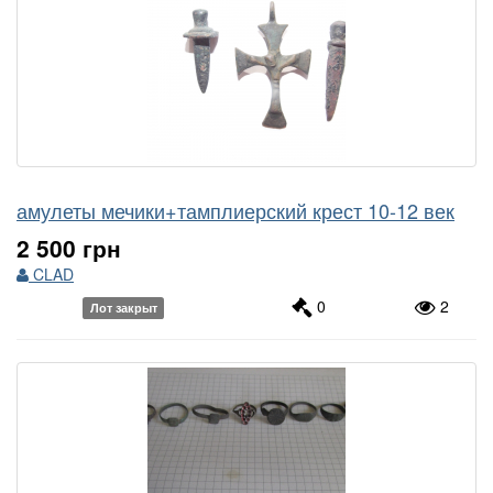
амулеты мечики+тамплиерский крест 10-12 век
2 500 грн
CLAD
0
2
Лот закрыт