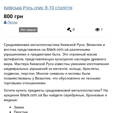
Київська Русь спис 9-10 століття
800 грн
Петро
0
1
Лот закрыт
Средневековая металлопластика Киевской Руси, Византии и
востока представлена на iblack.com.ua различными
украшениями и предметами быта. Это огромный масив
артефактов, представляющих культурное наследие древнего
мира. Мастера Киевской Руси известны умением изготовления
шедевральных украшений из металла: кольца, браслеты,
подвески, перстни. Многие символы и мотивы были
позаимствованы у Византии, что обусловлено их тесными
торговыми отношениями.
Хотите купить предметы средневековой металлопластики? На
аукционе iblack.com.ua Вы найдете серебряные, бронзовые и
медные:
Замки
Перстни