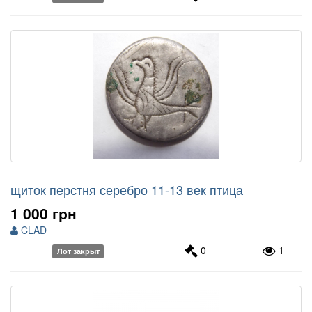
щиток перстня серебро 11-13 век птица
1 000 грн
CLAD
0
1
Лот закрыт