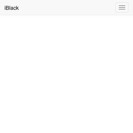
iBlack
Toggl
navig