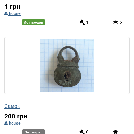
1 грн
house
1
5
Лот продан
Замок
200 грн
house
0
1
Лот закрыт